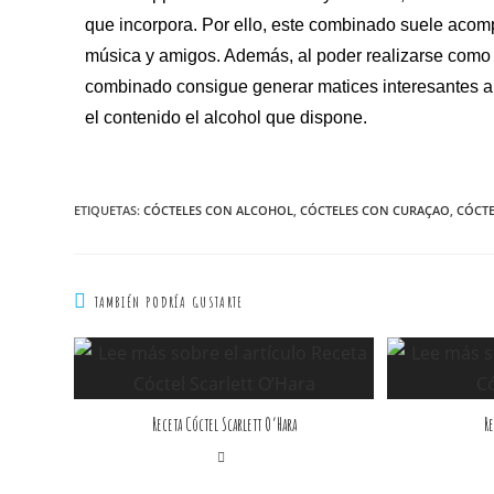
que incorpora. Por ello, este combinado suele acomp
música y amigos. Además, al poder realizarse como u
combinado consigue generar matices interesantes a
el contenido el alcohol que dispone.
ETIQUETAS
:
CÓCTELES CON ALCOHOL
,
CÓCTELES CON CURAÇAO
,
CÓCT
TAMBIÉN PODRÍA GUSTARTE
Receta Cóctel Scarlett O’Hara
Re