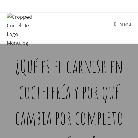
Menú
¿Qué es el garnish en
coctelería y por qué
cambia por completo