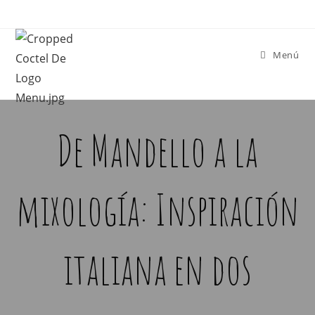
Menú
De Mandello a la
mixología: Inspiración
italiana en dos