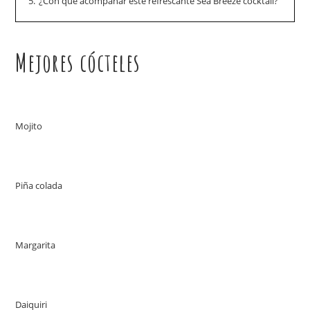
5.
¿Con qué acompañar este refrescante Sea Breeze cocktail?
Mejores cócteles
Mojito
Piña colada
Margarita
Daiquiri