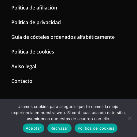
Política de afiliación
Política de privacidad
Guía de cócteles ordenados alfabéticamente
Política de cookies
Aviso legal
Contacto
Usamos cookies para asegurar que te damos la mejor
experiencia en nuestra web. Si continúas usando este sitio,
Esta página no vende productos directamente. Todos sus enlaces están
asumiremos que estás de acuerdo con ello.
dirigidos a Amazon, la empresa vendedora. Los precios de los productos
son variables, marcados por Amazon y no tienen coste añadido.
Copyright 2019-2024 Coctel de. Amazon y el logo de Amazon son
Aceptar
Rechazar
Política de cookies
marcas de Amazon.com, Inc. o sus afiliados