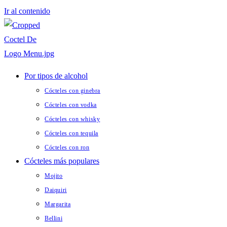
Ir al contenido
Por tipos de alcohol
Cócteles con ginebra
Cócteles con vodka
Cócteles con whisky
Cócteles con tequila
Cócteles con ron
Cócteles más populares
Mojito
Daiquiri
Margarita
Bellini