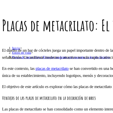
Placas de metacrilato: E
Inicio
>
El diseño de un bar de cócteles juega un papel importante dentro de l
Estilo de vida
>
señalización. Un ambiente moderno y atractivo no solo capta la atenció
Placas de metacrilato: El toque moderno que necesita un bar de cócteles
En este contexto, las
placas de metacrilato
se han convertido en una her
única de su establecimiento, incluyendo logotipos, menús y decoracio
El objetivo de este artículo es explorar cómo las placas de metacrilato
Ventajas de las placas de metacrilato en la decoración de bares
Las placas de metacrilato se han consolidado como un elemento interesa