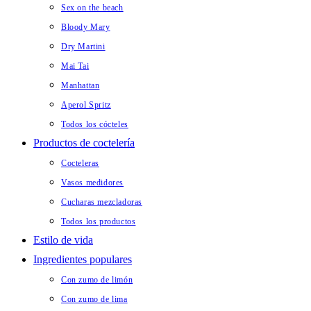
Sex on the beach
Bloody Mary
Dry Martini
Mai Tai
Manhattan
Aperol Spritz
Todos los cócteles
Productos de coctelería
Cocteleras
Vasos medidores
Cucharas mezcladoras
Todos los productos
Estilo de vida
Ingredientes populares
Con zumo de limón
Con zumo de lima