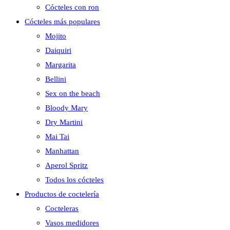
Cócteles con ron
Cócteles más populares
Mojito
Daiquiri
Margarita
Bellini
Sex on the beach
Bloody Mary
Dry Martini
Mai Tai
Manhattan
Aperol Spritz
Todos los cócteles
Productos de coctelería
Cocteleras
Vasos medidores