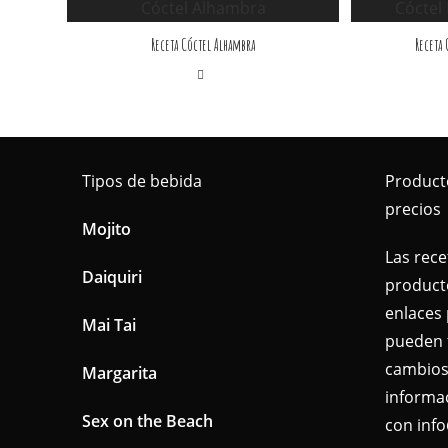
Receta Cóctel Alhambra
Receta 
Tipos de bebida
Product
precios
Mojito
Las rece
Daiquiri
producto
enlaces 
Mai Tai
pueden 
cambios
Margarita
informa
Sex on the Beach
con inf