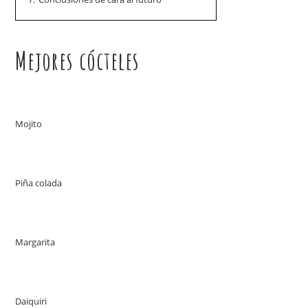
Mejores cócteles
Mojito
Piña colada
Margarita
Daiquiri